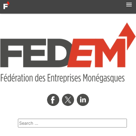
Accueil
Actualités
Syndicats
MBN
Qui sommes-nous ?
Formation professionnelle
Métro
AMNOR
Contact