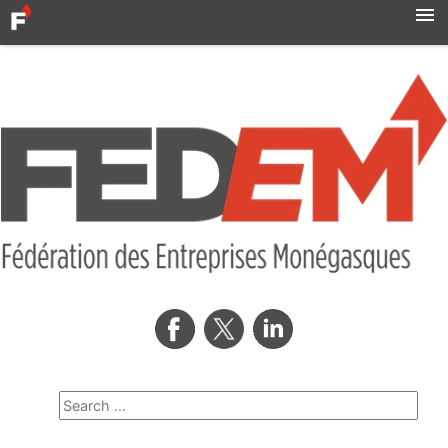
Accueil
Actualités
Syndicats
MBN
Qui sommes-nous ?
Formation professionnelle
Métro
AMNOR
Contact