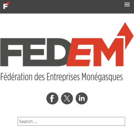
Accueil
Actualités
Syndicats
MBN
Qui sommes-nous ?
Formation professionnelle
Métro
AMNOR
Contact