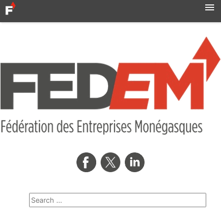
Accueil
Actualités
Syndicats
MBN
Qui sommes-nous ?
Formation professionnelle
Métro
AMNOR
Contact