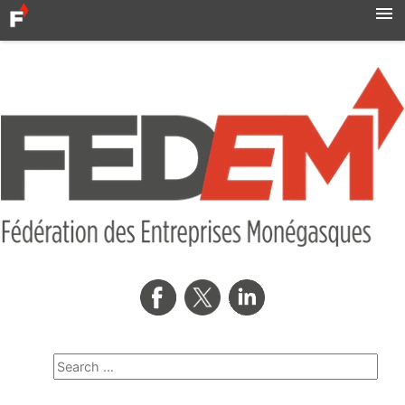
Accueil
Actualités
Syndicats
MBN
Qui sommes-nous ?
Formation professionnelle
Métro
AMNOR
Contact