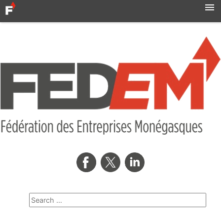
Accueil
Actualités
Syndicats
MBN
Qui sommes-nous ?
Formation professionnelle
Métro
AMNOR
Contact