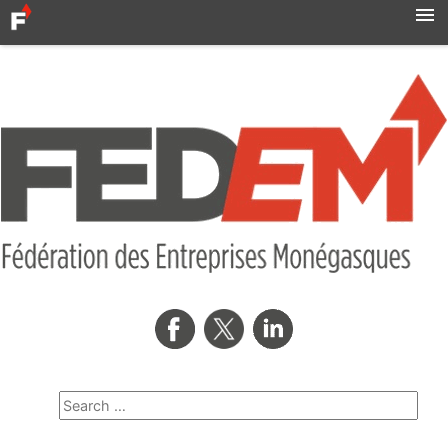
Accueil
Actualités
Syndicats
MBN
Qui sommes-nous ?
Formation professionnelle
Métro
AMNOR
Contact