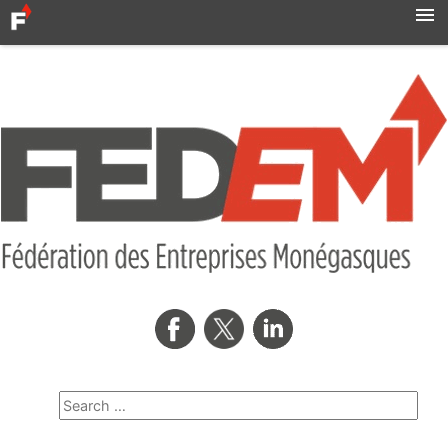
Accueil
Actualités
Syndicats
MBN
Qui sommes-nous ?
Formation professionnelle
Métro
AMNOR
Contact