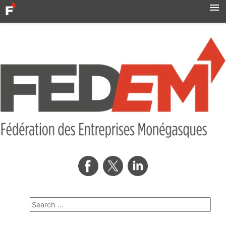
Accueil
Actualités
Syndicats
MBN
Qui sommes-nous ?
Formation professionnelle
Métro
AMNOR
Contact