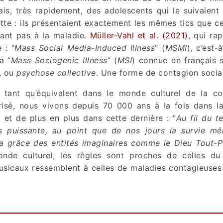
s, très rapidement, des adolescents qui le suivaient
te : ils présentaient exactement les mêmes tics que ce
ant pas à la maladie.
Müller-Vahl et al. (2021)
, qui ra
 : “
Mass Social Media-Induced Illness
” (
MSMI
), c’est-
a “
Mass Sociogenic Illness
” (
MSI
) connue en français 
, ou
psychose collective
. Une forme de contagion socia
tant qu’équivalent dans le monde culturel de la co
isé, nous vivons depuis 70 000 ans à la fois dans la
, et de plus en plus dans cette dernière : ”
Au fil du t
us puissante, au point que de nos jours la survie m
la grâce des entités imaginaires comme le Dieu Tout-P
onde culturel, les règles sont proches de celles d
sicaux ressemblent à celles de maladies contagieuses