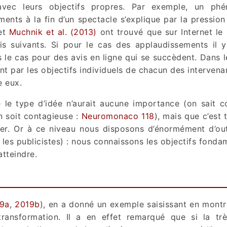
 avec leurs objectifs propres. Par exemple, un ph
ts à la fin d’un spectacle s’explique par la pression
et
Muchnik et al. (2013)
ont trouvé que sur Internet le
is suivants. Si pour le cas des applaudissements il 
as le cas pour des avis en ligne qui se succèdent. Dans 
t par les objectifs individuels de chacun des intervena
e eux.
e le type d’idée n’aurait aucune importance (on sait 
n soit contagieuse :
Neuromonaco 118
), mais que c’est 
dier. Or à ce niveau nous disposons d’énormément d’out
t les publicistes) : nous connaissons les objectifs fond
tteindre.
9a
,
2019b
), en a donné un exemple saisissant en mont
ansformation. Il a en effet remarqué que si la trè