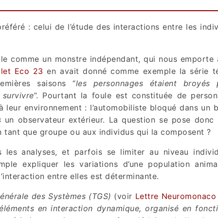
éféré : celui de l’étude des interactions entre les indi
ule comme un monstre indépendant, qui nous emporte 
llet Eco 23
en avait donné comme exemple la série té
mières saisons “
les personnages étaient broyés 
 survivre
”. Pourtant la foule est constituée de perso
r à leur environnement : l’automobiliste bloqué dans un
s
un observateur extérieur. La question se pose donc :
 en tant que groupe ou aux individus qui la composent ?
s les analyses, et parfois se limiter au niveau indivi
mple expliquer les variations d’une population anima
interaction entre elles est déterminante.
Générale des Systèmes (TGS)
(voir
Lettre Neuromonaco
éléments en interaction dynamique, organisé en fonct