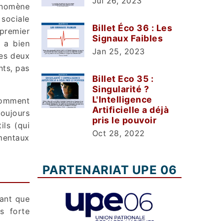
Jul 26, 2023
énomène
 sociale
Billet Éco 36 : Les
 premier
Signaux Faibles
y a bien
Jan 25, 2023
les deux
nts, pas
Billet Eco 35 :
Singularité ?
L'Intelligence
comment
Artificielle a déjà
toujours
pris le pouvoir
ils (qui
Oct 28, 2022
amentaux
PARTENARIAT UPE 06
rant que
s forte