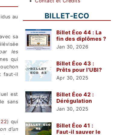
Contact et Crédits
BILLET-ECO
vidus au
Billet Éco 44 : La
avec sa
fin des diplômes ?
lévisée
Jan 30, 2026
par les
nnes qui
Billet Éco 43 :
 bouchon
Prêts pour l'UBI?
 faut-il
Apr 30, 2025
duel est
Billet Éco 42 :
Dérégulation
le sans
Jan 30, 2025
 22
) qui
Billet Éco 41 :
ion d’un
Faut-il sauver le