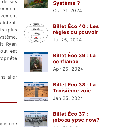
e de ses
Système ?
comment
Oct 31, 2024
tivement
intenir
Billet Éco 40 : Les
ts (plus
règles du pouvoir
système.
Jul 25, 2024
it Ryan
tout est
Billet Éco 39 : La
opriété
confiance
Apr 25, 2024
ns aller
Billet Éco 38 : La
Troisième voie
Jan 25, 2024
Billet Éco 37 :
jobocalypse now?
mais une