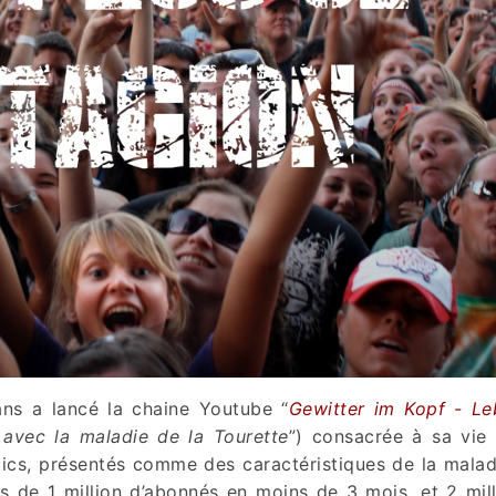
ans a lancé la chaine Youtube “
Gewitter im Kopf - Le
 avec la maladie de la Tourette
”) consacrée à sa vie
ics, présentés comme des caractéristiques de la maladi
s de 1 million d’abonnés en moins de 3 mois, et 2 mil