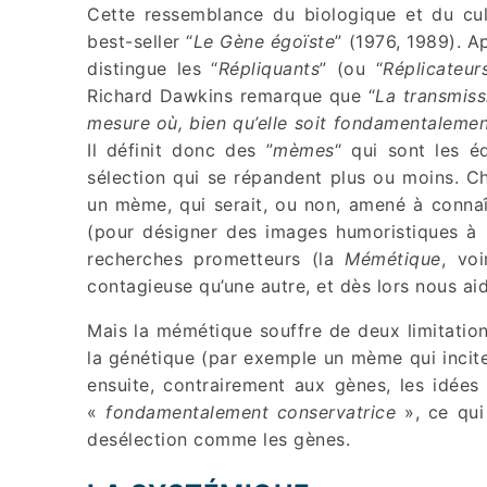
Cette ressemblance du biologique et du cul
best-seller “
Le Gène égoïste
” (1976, 1989). A
distingue les “
Répliquants
” (ou “
Réplicateur
Richard Dawkins remarque que “
La transmiss
mesure où, bien qu’elle soit fondamentalement
Il définit donc des ”
mèmes
“ qui sont les é
sélection qui se répandent plus ou moins. Ch
un mème, qui serait, ou non, amené à connaî
(pour désigner des images humoristiques à 
recherches prometteurs (la
Mémétique
, vo
contagieuse qu’une autre, et dès lors nous ai
Mais la mémétique souffre de deux limitation
la génétique (par exemple un mème qui inciter
ensuite, contrairement aux gènes, les idées
«
fondamentalement conservatrice
», ce qui
desélection comme les gènes.