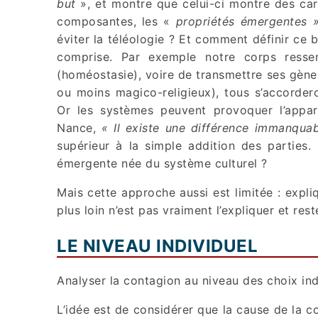
but
», et montre que celui-ci montre des cara
composantes, les «
propriétés émergentes »
éviter la téléologie ? Et comment définir ce bu
comprise. Par exemple notre corps ress
(homéostasie), voire de transmettre ses gènes
ou moins magico-religieux), tous s’accordero
Or les systèmes peuvent provoquer l’appa
Nance,
« Il existe une différence immanquab
supérieur à la simple addition des parties
émergente née du système culturel ?
Mais cette approche aussi est limitée : ex
plus loin n’est pas vraiment l’expliquer et rest
LE NIVEAU INDIVIDUEL
Analyser la contagion au niveau des choix ind
L’idée est de considérer que la cause de la c