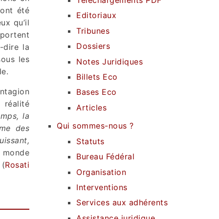
 ont été
Editoriaux
ux qu’il
Tribunes
pportent
Dossiers
à-dire la
sous les
Notes Juridiques
le.
Billets Eco
ntagion
Bases Eco
 réalité
Articles
emps, la
Qui sommes-nous ?
ême des
uissant,
Statuts
u monde
Bureau Fédéral
 (
Rosati
Organisation
Interventions
Services aux adhérents
Assistance juridique