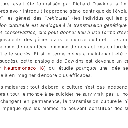
turel avait été formalisée par Richard Dawkins la fin
près avoir introduit l’approche gène-centrique de l’évolu
s
“, les gènes) des “
Véhicules
“ (les individus qui les p
ion culturelle est analogue à la transmission génétique
 conservatrice, elle peut donner lieu à une forme d’évo
quivalents des gènes dans le monde culturel : des un
acune de nos idées, chacune de nos actions culturelle
tre le succès. Et si le terme
mème
a maintenant été d
succès), cette analogie de Dawkins est devenue un c
ir
Neuromonaco 18
) qui étudie
pourquoi
une idée se
de à en imaginer d’encore plus efficaces.
s majeures : tout d’abord la culture n’est pas indépen
ait tout le monde à se suicider ne survivrait pas lui no
 changent en permanence, la transmission culturelle n
 implique que les mèmes ne peuvent constituer des s