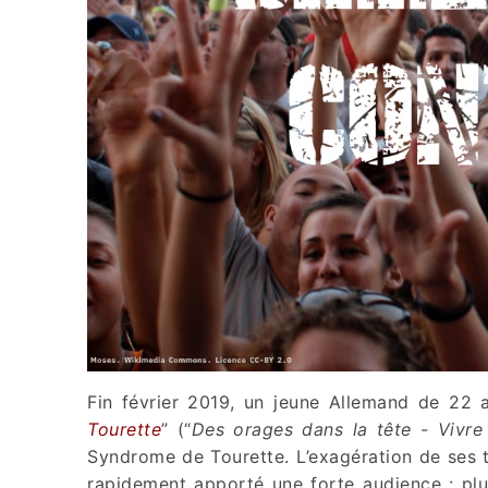
Fin février 2019, un jeune Allemand de 22 
Tourette
” (“
Des orages dans la tête - Vivre
Syndrome de Tourette. L’exagération de ses t
rapidement apporté une forte audience : plu